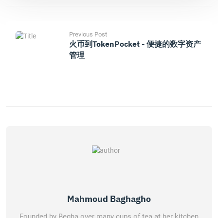
Previous Post
火币到TokenPocket - 便捷的数字资产
管理
Mahmoud Baghagho
Founded by Begha over many cups of tea at her kitchen