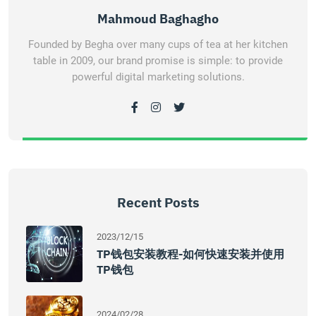
Mahmoud Baghagho
Founded by Begha over many cups of tea at her kitchen
table in 2009, our brand promise is simple: to provide
powerful digital marketing solutions.
Recent Posts
2023/12/15
TP钱包安装教程-如何快速安装并使用
TP钱包
2024/02/28