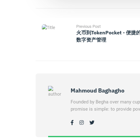
Previous Post
火币到TokenPocket - 便捷
数字资产管理
Mahmoud Baghagho
Founded by Begha over many cups 
promise is simple: to provide pow