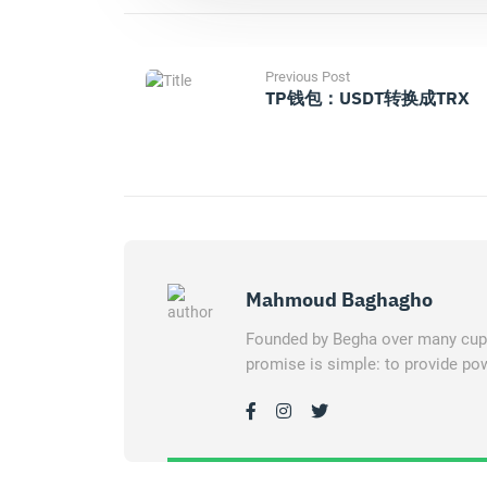
Previous Post
TP钱包：USDT转换成TRX
Mahmoud Baghagho
Founded by Begha over many cups 
promise is simple: to provide pow