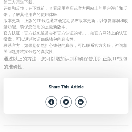
第三方渠道下载。
评价和反馈：在下载前，查看应用商店或官方网站上的用户评价和反
馈，了解其他用户的使用体验。
版本更新：正版的TP钱包通常会定期发布版本更新，以修复漏洞和改
进功能。确保您使用的是最新版本。
官方认证：官方钱包通常会有官方认证的标志，如官方网站上的认证
徽章，可以通过验证确保钱包的真实性。
联系官方：如果您仍然担心钱包的真假，可以联系官方客服，咨询相
关问题并核实钱包的真实性。
通过以上的方法，您可以增加识别和确保使用到正版TP钱包
的准确性。
Share This Article