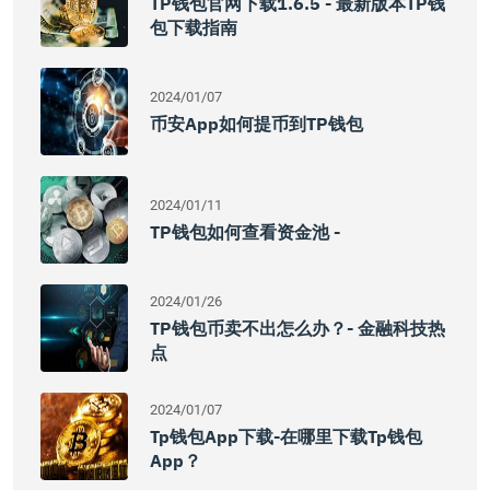
TP钱包官网下载1.6.5 - 最新版本TP钱
包下载指南
2024/01/07
币安app如何提币到TP钱包
2024/01/11
TP钱包如何查看资金池 -
2024/01/26
TP钱包币卖不出怎么办？- 金融科技热
点
2024/01/07
Tp钱包app下载-在哪里下载tp钱包
App？