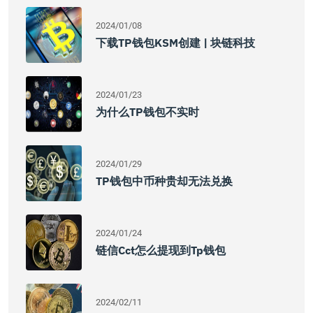
2024/01/08
下载TP钱包KSM创建 | 块链科技
2024/01/23
为什么TP钱包不实时
2024/01/29
TP钱包中币种贵却无法兑换
2024/01/24
链信cct怎么提现到tp钱包
2024/02/11