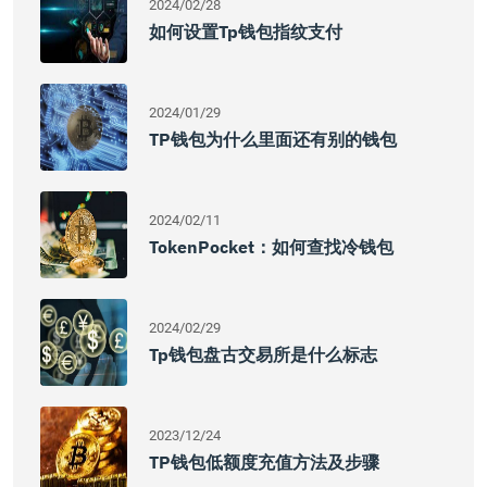
2024/02/28
如何设置tp钱包指纹支付
2024/01/29
TP钱包为什么里面还有别的钱包
2024/02/11
TokenPocket：如何查找冷钱包
2024/02/29
Tp钱包盘古交易所是什么标志
2023/12/24
TP钱包低额度充值方法及步骤