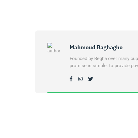
Mahmoud Baghagho
Founded by Begha over many cups 
promise is simple: to provide pow