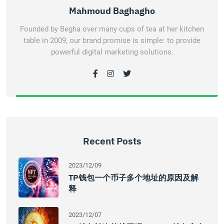
Mahmoud Baghagho
Founded by Begha over many cups of tea at her kitchen
table in 2009, our brand promise is simple: to provide
powerful digital marketing solutions.
Recent Posts
2023/12/09
TP钱包一个币子多个地址的原因及解
释
2023/12/07